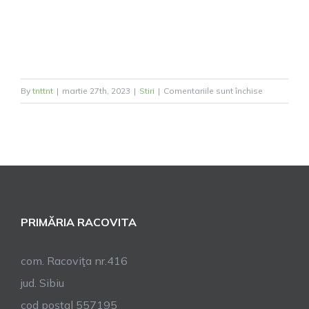
pentru
By
tnttnt
|
martie 27th, 2023
|
Stiri
|
Comentariile sunt închise
COD
ROȘU
–
Vânt
PRIMĂRIA RACOVITA
com. Racoviţa nr.416
jud. Sibiu
cod poştal 557195