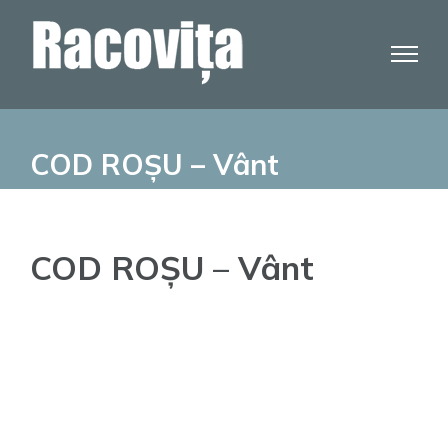
Skip
to
content
COD ROȘU – Vânt
COD ROȘU – Vânt