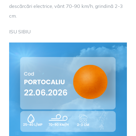
descărcări electrice, vânt 70-90 km/h, grindină 2-3
cm.
ISU SIBIU