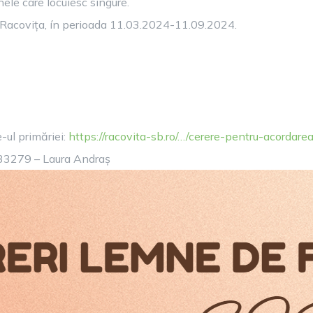
ele care locuiesc singure.
i Racovița, ín perioada 11.03.2024-11.09.2024.
-ul primăriei:
https://racovita-sb.ro/…/cerere-pentru-acordare
733279 – Laura Andraș