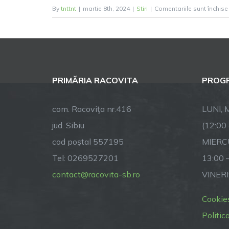
By
tnttnt
|
martie 8th, 2024
|
Stiri
|
Comentariile sunt închise
PRIMĂRIA RACOVITA
PROGR
com. Racoviţa nr.416
LUNI, M
jud. Sibiu
(12:00
cod poştal 557195
MIERCU
Tel: 0269527201
13:00 
contact@racovita-sb.ro
VINERI
Cookie
Politic