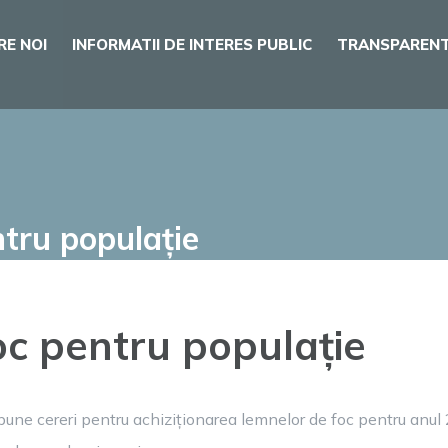
RE NOI
INFORMATII DE INTERES PUBLIC
TRANSPARENT
ntru populație
oc pentru populație
une cereri pentru achiziționarea lemnelor de foc pentru anul