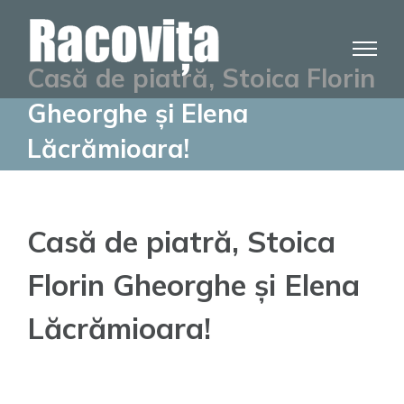
Skip
to
content
Casă de piatră, Stoica Florin
Gheorghe și Elena
Lăcrămioara!
Casă de piatră, Stoica
Florin Gheorghe și Elena
Lăcrămioara!