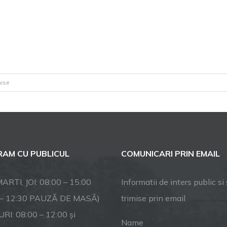
pentru
hise
Casă
de
piatră,
Adriana
și
AM CU PUBLICUL
COMUNICARI PRIN EMAIL
Mihai
Bobanga!
ARTI, JOI: 08:00 – 15:00
Informatii de inters public si s
 – 12:30 PAUZĂ DE MASĂ)
trimise prin email
RI: 08:00 – 12:00 și
Name