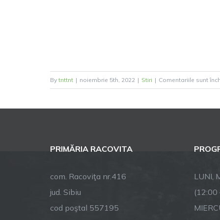
By
tnttnt
|
noiembrie 5th, 2022
|
Stiri
|
Comentariile sunt înc
PRIMĂRIA RACOVITA
PROGR
com. Racoviţa nr.416
LUNI, M
jud. Sibiu
(12:00
cod poştal 557195
MIERCU