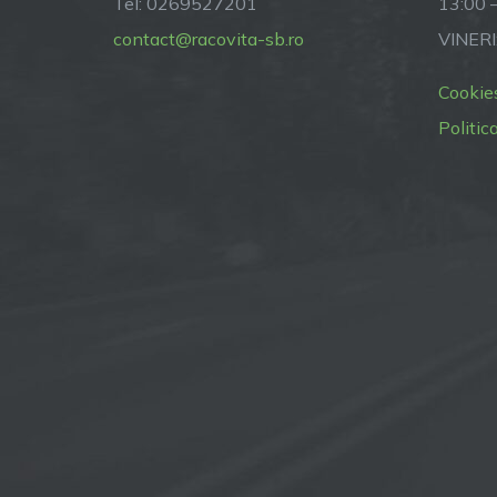
Tel: 0269527201
13:00 
contact@racovita-sb.ro
VINERI
Cookie
Politic