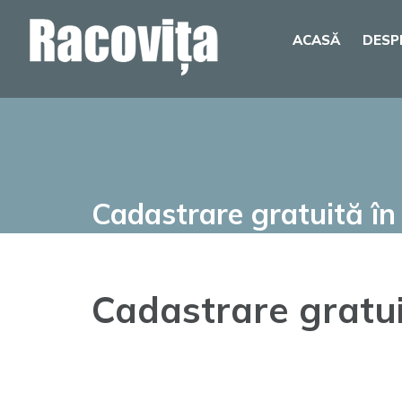
Skip
ACASĂ
DESP
to
content
Cadastrare gratuită în
Cadastrare gratui