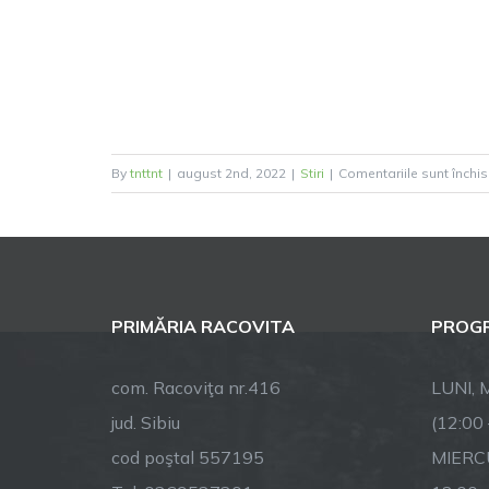
By
tnttnt
|
august 2nd, 2022
|
Stiri
|
Comentariile sunt închi
PRIMĂRIA RACOVITA
PROGR
com. Racoviţa nr.416
LUNI, M
jud. Sibiu
(12:00
cod poştal 557195
MIERCU