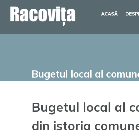
Skip
ACASĂ
DESP
to
content
Bugetul local al comun
Bugetul local al 
din istoria comune