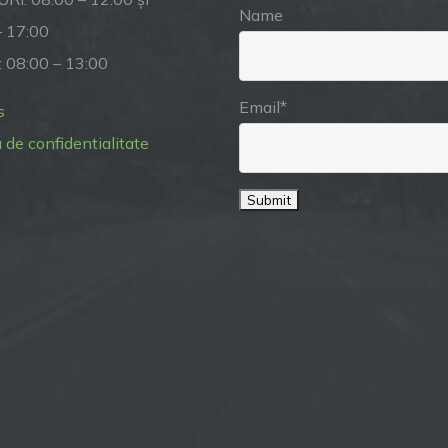
din
Name
istoria
– 17:00
comunei
: 08:00 – 13:00
Email*
s
a de confidentialitate