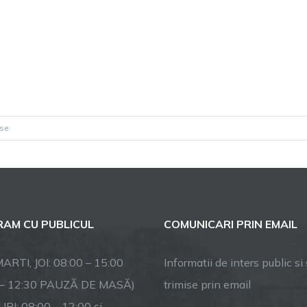
pentru
ise
Bugetul
local
al
comunei
Racovița
AM CU PUBLICUL
COMUNICARI PRIN EMAIL
–
cel
mai
ARTI, JOI: 08:00 – 15:00
Informatii de inters public si s
mare
 – 12:30 PAUZĂ DE MASĂ)
trimise prin email
buget
RI: 08:00 – 12:00 și