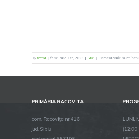
By
tnttnt
|
februarie 1st, 2023
|
Stiri
|
Comentariile sunt înch
PRIMĂRIA RACOVITA
PROGR
com. Racoviţa nr.416
LUNI, M
jud. Sibiu
(12:00
cod poştal 557195
MIERCU