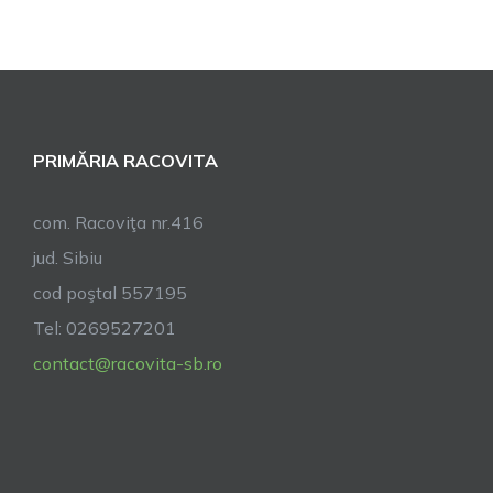
Jucăriilor
cu
Suflet
PRIMĂRIA RACOVITA
com. Racoviţa nr.416
jud. Sibiu
cod poştal 557195
Tel: 0269527201
contact@racovita-sb.ro