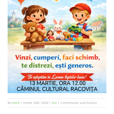
pentru
By
tnttnt
|
martie 10th, 2026
|
Stiri
|
Comentariile sunt închise
Bazarul