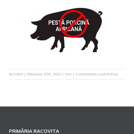
pentru
By
tnttnt
|
februarie 17th, 2022
|
Stiri
|
Comentariile sunt închise
ATENȚIE!
Măsuri
de
prevenire
a
răspândir
Pestei
PRIMĂRIA RACOVITA
porcine