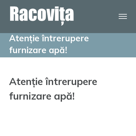
Skip
to
content
Atenție întrerupere
furnizare apă!
Atenție întrerupere
furnizare apă!