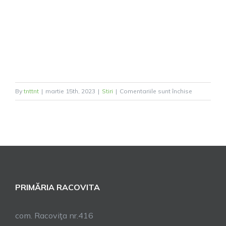
pentru
By
tnttnt
|
martie 15th, 2023
|
Stiri
|
Comentariile sunt închise
Atenție
întrerupere
furnizare
apă!
PRIMĂRIA RACOVITA
com. Racoviţa nr.416