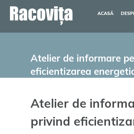
Skip
ACASĂ
DESP
to
content
Atelier de informare p
eficientizarea energeti
Atelier de inform
privind eficientiz