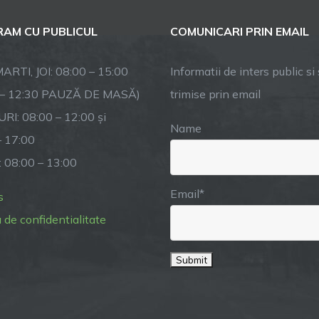
etățenii
AM CU PUBLICUL
COMUNICARI PRIN EMAIL
comunei
Racovița
rivind
ARTI, JOI: 08:00 – 15:00
Informatii de inters public si s
ficientizarea
 – 12:30 PAUZĂ DE MASĂ)
trimise prin email
nergetică
RI: 08:00 – 12:00 și
a
Name
ocuinței
– 17:00
: 08:00 – 13:00
Email*
s
a de confidentialitate