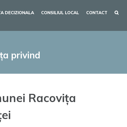
A DECIZIONALA
CONSILIUL LOCAL
CONTACT
ța privind
munei Racovița
ței