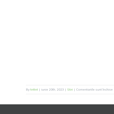
By
tnttnt
|
iunie 20th, 2023
|
Stiri
|
Comentariile sunt închise
A