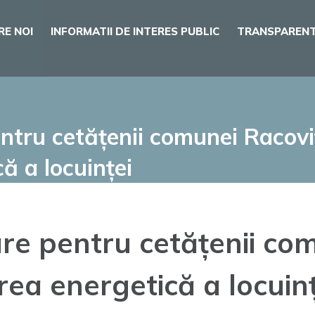
RE NOI
INFORMATII DE INTERES PUBLIC
TRANSPARENT
entru cetățenii comunei Racovi
că a locuinței
are pentru cetățenii co
area energetică a locuin