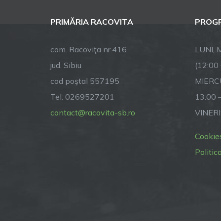
c
PRIMĂRIA RACOVITA
PROGR
p
com. Racoviţa nr.416
LUNI, M
e
jud. Sibiu
(12:00
e
cod poştal 557195
MIERCU
l
Tel: 0269527201
13:00 
contact@racovita-sb.ro
VINERI
Cookie
Politic