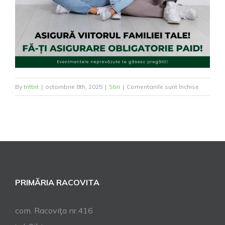
pentru
By
tnttnt
|
octombrie 8th, 2025
|
Stiri
|
Comentariile sunt închise
Asigurar
obligator
a
locuinței
PRIMĂRIA RACOVITA
com. Racoviţa nr.416