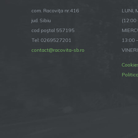
se
com. Racoviţa nr.416
LUNI, M
jud. Sibiu
(12:00
cod poştal 557195
MIERCU
Tel: 0269527201
13:00 
contact@racovita-sb.ro
VINERI
Cookie
Politic