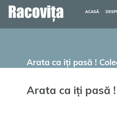
Skip
ACASĂ
DESP
to
content
Arata ca iți pasă ! Cole
Arata ca iți pasă 