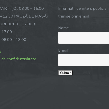
lectiv!
ARTI, JOI: 08:00 – 15:00
Informatii de inters public si s
 – 12:30 PAUZĂ DE MASĂ)
trimise prin email
RI: 08:00 – 12:00 și
Name
– 17:00
: 08:00 – 13:00
Email*
s
a de confidentialitate