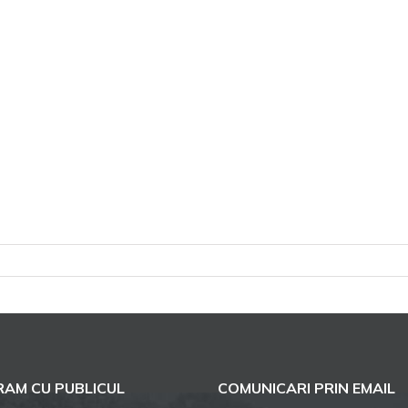
entru
rata
a
asă
AM CU PUBLICUL
COMUNICARI PRIN EMAIL
olectează