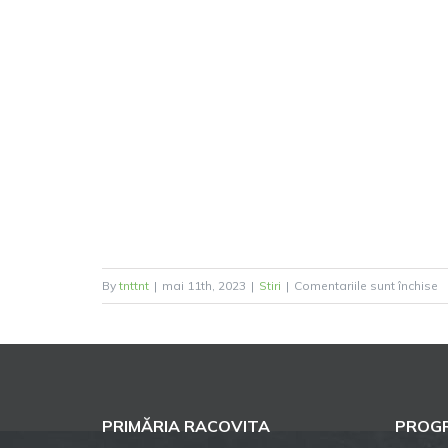
p
By
tnttnt
|
mai 11th, 2023
|
Stiri
|
Comentariile sunt închise
A
c
iți
p
!
PRIMĂRIA RACOVITA
PROGR
C