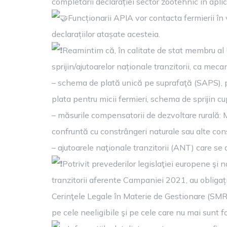
completării declarației sector zootehnic în apli
Funcționarii APIA vor contacta fermierii în 
declarațiilor atașate acesteia.
Reamintim că, în calitate de stat membru al
sprijin/ajutoarelor naționale tranzitorii, ca meca
– schema de plată unică pe suprafaţă (SAPS), pla
plata pentru micii fermieri, schema de sprijin cu
– măsurile compensatorii de dezvoltare rurală: 
confruntă cu constrângeri naturale sau alte c
– ajutoarele naţionale tranzitorii (ANT) care se 
Potrivit prevederilor legislaţiei europene şi n
tranzitorii aferente Campaniei 2021, au obligaț
Cerinţele Legale în Materie de Gestionare (SMR),
pe cele neeligibile şi pe cele care nu mai sunt fo