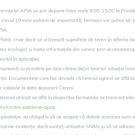
verințelor APIA se pot depune între orele 8:00-15:00 la Primăr
ovid 19 este extrem de importantă, fermierii vor putea să-și 
PIA.
ă, chiar dacă se utilizează suprafeţe de teren în diferite local
res ecologic) și toate informațiile din cerere, prin accesarea 
ibil în aplicaţie).
preună cu primăria pe raza căreia dețin terenul, situația înscrie
a. Documentele care fac dovada că terenul agricol se află la d
e valabile la data depunerii Cererii.
enul utilizat se află la dispoziția fermierului se transmit el
/ro/centre-judetene-apia
).
xploataţie, au obligația să se asigure că datele acestora sunt a
priile evidenţe, dacă sunteţi utilizator SNIIA) și să se adrese