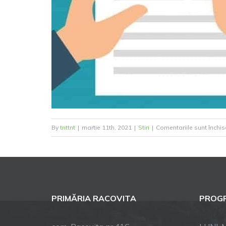
By
tnttnt
|
martie 11th, 2021
|
Stiri
|
Comentariile sunt închis
PRIMĂRIA RACOVITA
PROGR