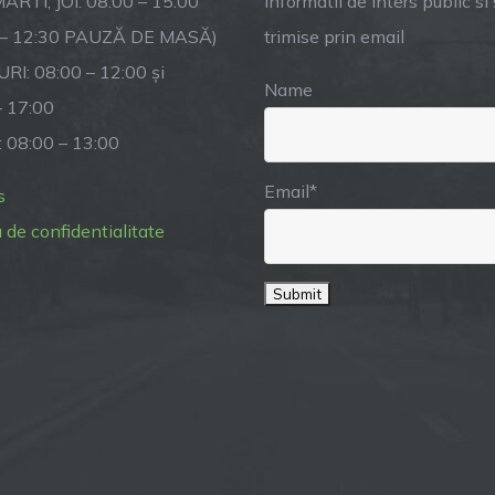
ARTI, JOI: 08:00 – 15:00
Informatii de inters public si s
 – 12:30 PAUZĂ DE MASĂ)
trimise prin email
RI: 08:00 – 12:00 și
Name
– 17:00
: 08:00 – 13:00
Email*
s
a de confidentialitate