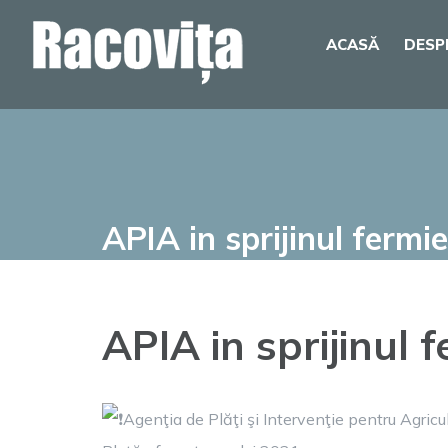
Skip
ACASĂ
DESP
to
content
APIA in sprijinul fermie
APIA in sprijinul f
Agenţia de Plăţi şi Intervenţie pentru Agric