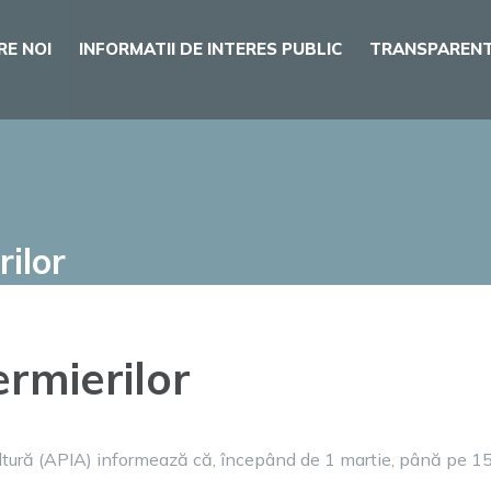
RE NOI
INFORMATII DE INTERES PUBLIC
TRANSPARENT
rilor
ermierilor
ultură (APIA) informează că, începând de 1 martie, până pe 15