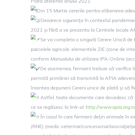
Plată aferente anului 2021.
Din 15 Martie cererile pentru eliberarea ade
Deoarece siguranța în contextul pandemiei C
2021 și fără a se prezenta la Centrele locale A
Se va completa o singură Cerere Unică de Plat
parcelele agricole, elementele ZIE (zone de inte
conform Manualului de utilizare IPA-Online (acces
De asemenea, fermierii trebuie să verifice îm
permită primăriei să transmită la APIA adeverinț
înaintea depunerii Cererii unice de plată şi să fi
Astfel, toate documente care dovedesc că ter
ce se regăsesc la link-ul:
http://www.apia.org.ro
În cazul în care fermierii deţin animale în e
(RNE) (medic veterinar/concesionar/asociaţie/pro