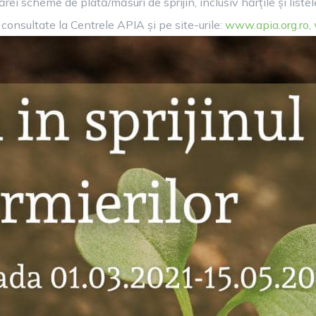
ărei scheme de plată/măsuri de sprijin, inclusiv hărțile și list
fi consultate la Centrele APIA și pe site-urile:
www.apia.org.ro
,