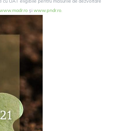
ele cu UAT eligibile pentru măsurile de dezvoltare
www.madr.ro
și
www.pndr.ro.