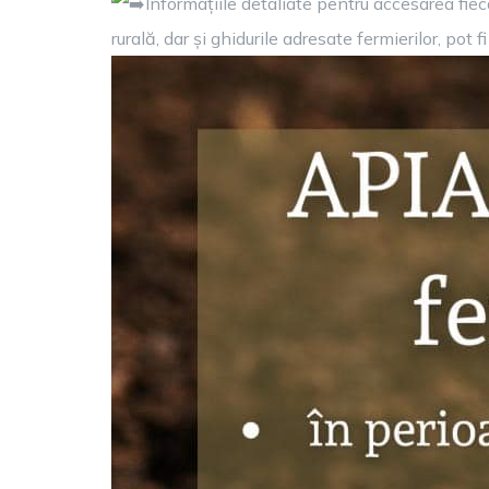
Informațiile detaliate pentru accesarea fiec
rurală, dar și ghidurile adresate fermierilor, pot 