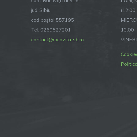
com. Racoviţa nr.416
LUNI, M
jud. Sibiu
(12:00
cod poştal 557195
MIERCU
Tel: 0269527201
13:00 
contact@racovita-sb.ro
VINERI
Cookie
Politic