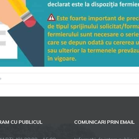
pentru
e
APIA
in
sprijinul
fermierilor
AM CU PUBLICUL
COMUNICARI PRIN EMAIL