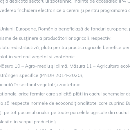
cația dedicată sectorului zootehnic, înainte de accesarea IPA 
vederea închiderii electronice a cererii și pentru programarea 
 Uniunii Europene, România beneficiază de fonduri europene, p
nisme de susţinere a producătorilor agricoli, respectiv:
ta redistributivă, plata pentru practici agricole benefice pentr
plat în sectorul vegetal și zootehnic,
Măsura 10 – Agro-mediu şi climă, Măsura 11 – Agricultura ecol
onstrângeri specifice (PNDR 2014-2020),
acordă în sectorul vegetal şi zootehnic.
aţionale, orice fermier care solicită plăţi în cadrul schemelor d
ia să respecte normele de ecocondiționalitate, care cuprind Bu
 pe tot pacursul anului, pe toate parcelele agricole din cadrul 
losite în scopul producţiei).