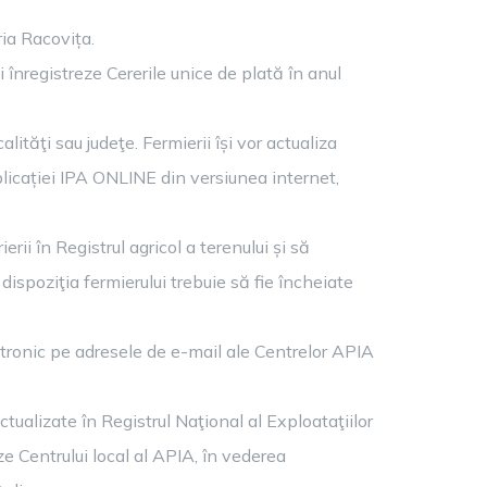
ia Racovița.
înregistreze Cererile unice de plată în anul
ităţi sau judeţe. Fermierii își vor actualiza
aplicației IPA ONLINE din versiunea internet,
rii în Registrul agricol a terenului și să
ispoziţia fermierului trebuie să fie încheiate
ectronic pe adresele de e-mail ale Centrelor APIA
ctualizate în Registrul Naţional al Exploataţiilor
ze Centrului local al APIA, în vederea