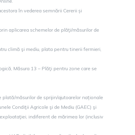
Online.
acestora în vederea semnării Cererii și
rin aplicarea schemelor de plăţi/măsurilor de
u climă şi mediu, plata pentru tinerii fermieri,
ogică, Măsura 13 – Plăţi pentru zone care se
e plată/măsurilor de sprijin/ajutoarelor naționale
nele Condiţii Agricole şi de Mediu (GAEC) şi
exploataţiei, indiferent de mărimea lor (inclusiv