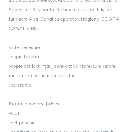
13.03.2025, orele 8:00-13:00, la biroul primarului din
Sebeșu de Sus pentru încheierea contractului de
furnizare Apă-Canal cu operatorul regional SC APĂ
CANAL SIBIU.
Acte necesare:
-copie buletin;
-copie act locuință; ( contract vânzare-cumpărare,
închiriere, certificat moștenitor)
-cerere tip.
Pentru persoane juridice:
-CUI;
-act posesie;