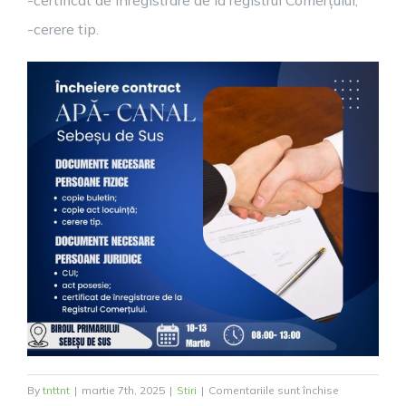
-certificat de înregistrare de la registrul Comerțului;
-cerere tip
.
pentru
By
tnttnt
|
martie 7th, 2025
|
Stiri
|
Comentariile sunt închise