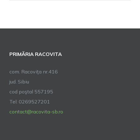
ANUNȚ!
-
SC
APĂ
CANAL
SIBIU
PRIMĂRIA RACOVITA
com. Racoviţa nr.416
jud. Sibiu
cod poştal 557195
Tel: 0269527201
contact@racovita-sb.ro