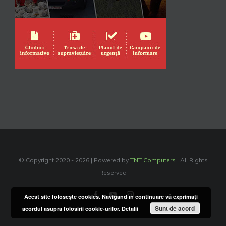
© Copyright 2020 -
2026 | Powered by
TNT Computers
| All Rights
Reserved
Facebook
YouTube
Instagram
Acest site foloseşte cookies. Navigând în continuare vă exprimaţi
Sunt de acord
acordul asupra folosirii cookie-urilor.
Detalii