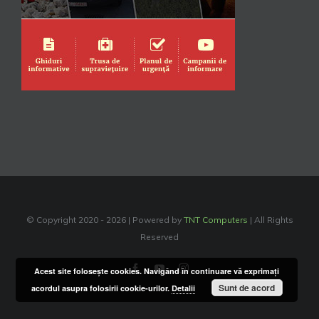
© Copyright 2020 -
2026 | Powered by
TNT Computers
| All Rights
Reserved
Facebook
YouTube
Instagram
Acest site foloseşte cookies. Navigând în continuare vă exprimaţi
Sunt de acord
acordul asupra folosirii cookie-urilor.
Detalii