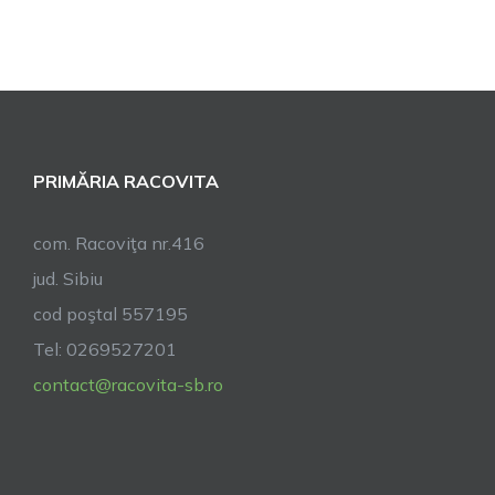
important
PRIMĂRIA RACOVITA
com. Racoviţa nr.416
jud. Sibiu
cod poştal 557195
Tel: 0269527201
contact@racovita-sb.ro