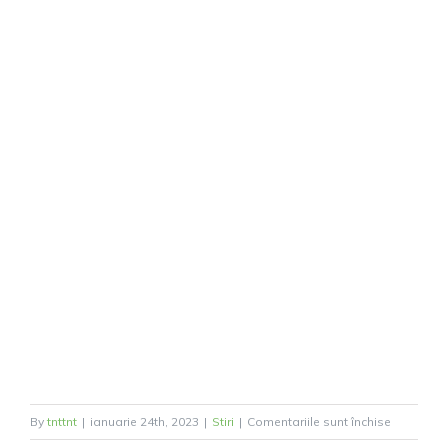
pentru
By
tnttnt
|
ianuarie 24th, 2023
|
Stiri
|
Comentariile sunt închise
Anunț