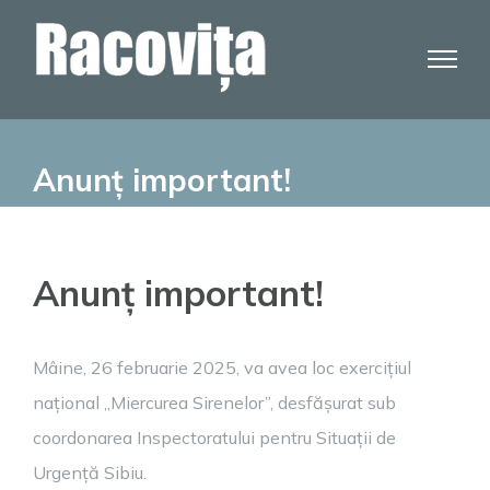
Skip
to
content
Anunț important!
Anunț important!
Mâine, 26 februarie 2025, va avea loc exercițiul
național „Miercurea Sirenelor”, desfășurat sub
coordonarea Inspectoratului pentru Situații de
Urgență Sibiu.