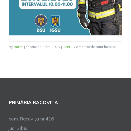
pentru
By
tnttnt
|
februarie 25th, 2025
|
Stiri
|
Comentariile sunt închise
Anunț
importan
PRIMĂRIA RACOVITA
com. Racoviţa nr.416
jud. Sibiu