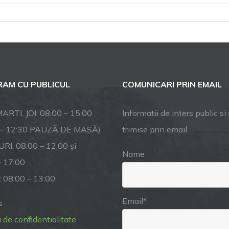
pentru
ANUNȚ
FINALIZARE
PROIECT
AM CU PUBLICUL
COMUNICARI PRIN EMAIL
ARTI, JOI: 08:00 – 15:00
Informatii de inters public si s
 – 12:30 PAUZĂ DE MASĂ)
trimise prin email
RI: 08:00 – 12:00 și
Name
– 17:00
: 08:00 – 13:00
Email*
s
a de confidentialitate