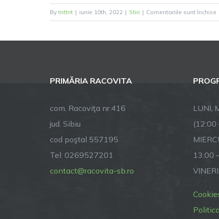
By
tnttnt
|
iunie 10th, 2022
|
Stiri
|
Comentariile sunt închise
PRIMĂRIA RACOVITA
PROGR
com. Racoviţa nr.416
LUNI, M
jud. Sibiu
(12:00
cod poştal 557195
MIERCU
Tel: 0269527201
13:00 
contact@racovita-sb.ro
VINERI
Cookie
Politic