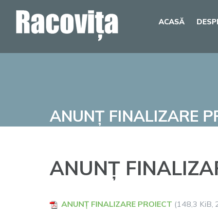
Skip
ACASĂ
DESP
to
content
ANUNȚ FINALIZARE P
ANUNȚ FINALIZA
ANUNȚ FINALIZARE PROIECT
(148,3 KiB, 