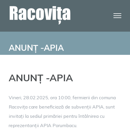
Skip
to
content
ANUNȚ -APIA
ANUNȚ -APIA
Vineri, 28.02.2025, ora 10:00, fermierii din comuna
Racovița care beneficiază de subvenții APIA, sunt
invitați la sediul primăriei pentru întâlnirea cu
reprezentanții APIA Porumbacu.