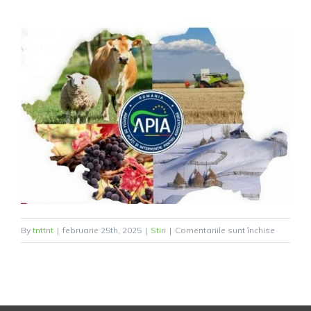
pentru
By
tnttnt
|
februarie 25th, 2025
|
Stiri
|
Comentariile sunt închise
ANUNȚ
-
APIA