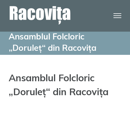
Skip
to
content
Ansamblul Folcloric
„Doruleț“ din Racovița
Ansamblul Folcloric
„Doruleț“ din Racovița