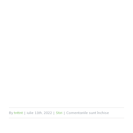
pentru
By
tnttnt
|
iulie 11th, 2022
|
Stiri
|
Comentariile sunt închise
Ansamblul
Folcloric