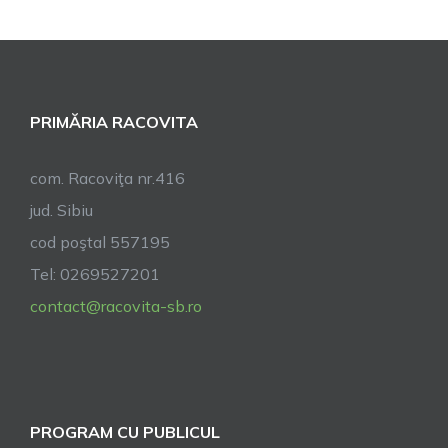
„Doruleț“
din
Racovița
PRIMĂRIA RACOVITA
com. Racoviţa nr.416
jud. Sibiu
cod poştal 557195
Tel: 0269527201
contact@racovita-sb.ro
PROGRAM CU PUBLICUL