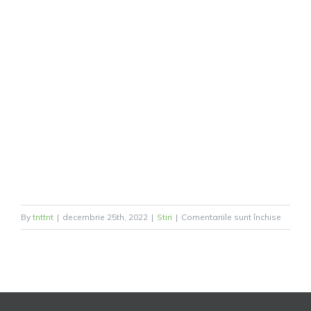
pentru
By
tnttnt
|
decembrie 25th, 2022
|
Stiri
|
Comentariile sunt închise
Ansamb
Doruleț
a
împlinit
10