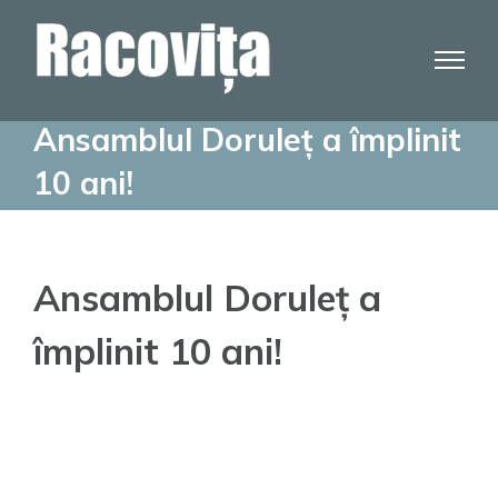
Skip
to
content
Ansamblul Doruleț a împlinit
10 ani!
Ansamblul Doruleț a
împlinit 10 ani!