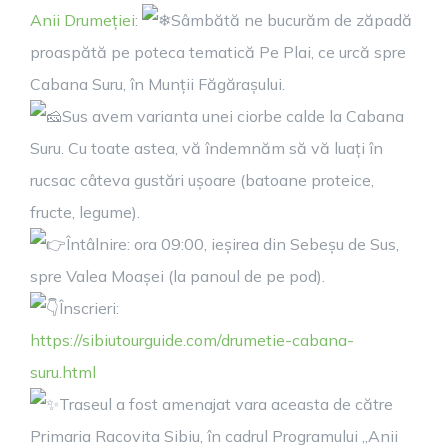
Anii Drumeției
:
Sâmbătă ne bucurăm de zăpadă
proaspătă pe poteca tematică Pe Plai, ce urcă spre
Cabana Suru, în Munții Făgărașului.
Sus avem varianta unei ciorbe calde la Cabana
Suru. Cu toate astea, vă îndemnăm să vă luați în
rucsac câteva gustări ușoare (batoane proteice,
fructe, legume).
Întâlnire: ora 09:00, ieșirea din Sebeșu de Sus,
spre Valea Moașei (la panoul de pe pod).
Înscrieri:
https://sibiutourguide.com/drumetie-cabana-
suru.html
Traseul a fost amenajat vara aceasta de către
Primaria Racovita Sibiu, în cadrul Programului „Anii