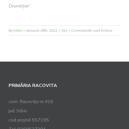
Drumeției”.
pentru
By
tnttnt
|
ianuarie 26th, 2022
|
Stiri
|
Comentariile sunt închise
Anii
Drumeției
Drumeție
la
Cabana
Suru
PRIMĂRIA RACOVITA
com. Racoviţa nr.416
jud. Sibiu
cod poştal 557195