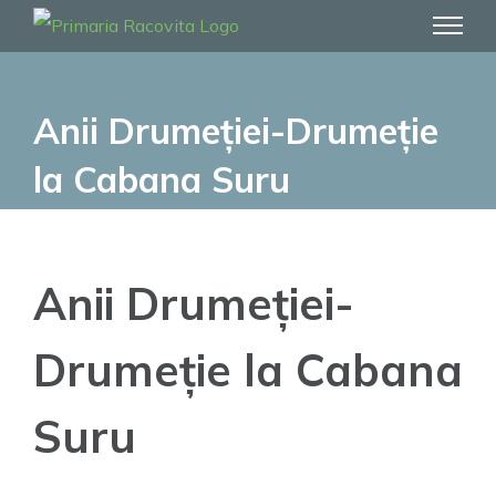
Skip
to
content
Anii Drumeției-Drumeție
la Cabana Suru
Anii Drumeției-
Drumeție la Cabana
Suru