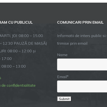
Curățenie
la
Racovița
AM CU PUBLICUL
COMUNICARI PRIN EMAIL
și
Sebeșu
de
ARTI, JOI: 08:00 – 15:00
Informatii de inters public si s
Sus
 – 12:30 PAUZĂ DE MASĂ)
trimise prin email
RI: 08:00 – 12:00 și
Name
– 17:00
: 08:00 – 13:00
Email*
s
a de confidentialitate