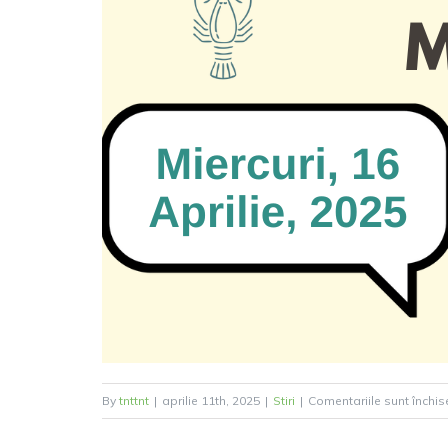
By
tnttnt
|
aprilie 11th, 2025
|
Stiri
|
Comentariile sunt închis