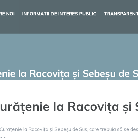
RE NOI
INFORMATII DE INTERES PUBLIC
TRANSPARENT
ie la Racovița și Sebeșu de 
rățenie la Racovița și
Curățenie la Racovița și Sebeșu de Sus, care trebuia să se de