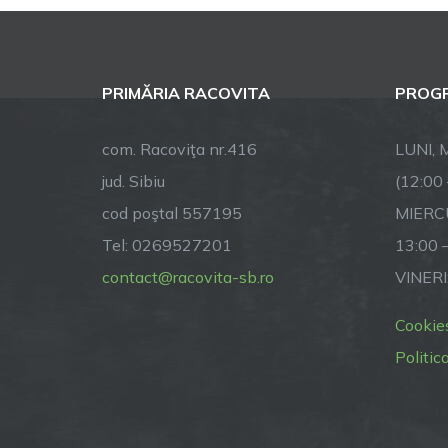
PRIMĂRIA RACOVITA
PROGR
com. Racoviţa nr.416
LUNI, M
jud. Sibiu
(12:00
cod poştal 557195
MIERCU
Tel: 0269527201
13:00 
contact@racovita-sb.ro
VINERI
Cookie
Politic