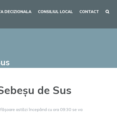
A DECIZIONALA
CONSILIUL LOCAL
CONTACT
Sus
 Sebeșu de Sus
sfășoare astăzi începând cu ora 09:30 se va