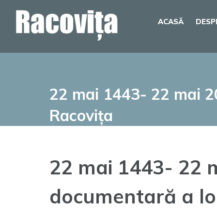
Skip
ACASĂ
DESP
to
content
22 mai 1443- 22 mai 20
Racovița
22 mai 1443- 22 m
documentară a loc