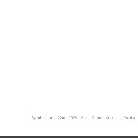
p
By
tnttnt
|
mai 22nd, 2023
|
Stiri
|
Comentariile sunt închise
2