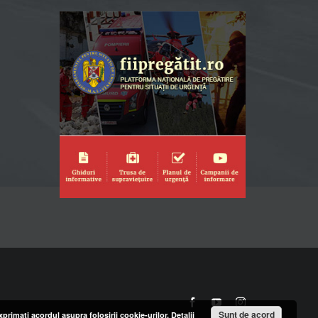
Facebook
YouTube
Instagram
Sunt de acord
primaţi acordul asupra folosirii cookie-urilor.
Detalii