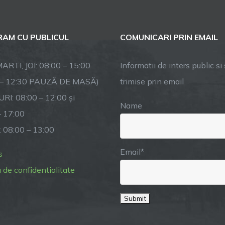
443-
2
mai
AM CU PUBLICUL
COMUNICARI PRIN EMAIL
023,
80
de
ARTI, JOI: 08:00 – 15:00
Informatii de inters public si s
ni
 – 12:30 PAUZĂ DE MASĂ)
trimise prin email
de
RI: 08:00 – 12:00 și
testare
Name
ocumentară
– 17:00
a
: 08:00 – 13:00
ocalității
acovița
Email*
s
a de confidentialitate