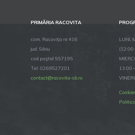
1
2
PRIMĂRIA RACOVITA
PROGR
2
5
com. Racoviţa nr.416
LUNI, M
a
jud. Sibiu
(12:00
cod poştal 557195
MIERCU
a
d
Tel: 0269527201
13:00 
contact@racovita-sb.ro
VINERI
l
R
Cookie
Politic