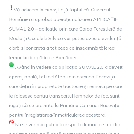
Vă aducem la cunoștință faptul că, Guvernul
României a aprobat operaționalizarea APLICAȚIE
SUMAL 2.0 – aplicație prin care Garda Forestieră de
Mediu și Ocoalele Silvice vor putea avea o evidență
clară și concretă a tot ceea ce înseamnă tăierea
lemnului din pădurile României.
Având în vedere ca aplicația SUMAL 2.0 a deveit
operațională, toți cetățenii din comuna Racovița
care dețin în proprietate tractoare și remorci pe care
le folosesc pentru transportul lemnelor de foc, sunt
rugați să se prezinte la Primăria Comunei Racovița
pentru înregistrarea/înmatricularea acestora.
Nu se vor mai putea transporta lemne de foc din