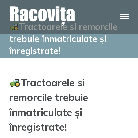
Skip
to
content
Tractoarele si remorcile
trebuie înmatriculate și
înregistrate!
Tractoarele si
remorcile trebuie
înmatriculate și
înregistrate!