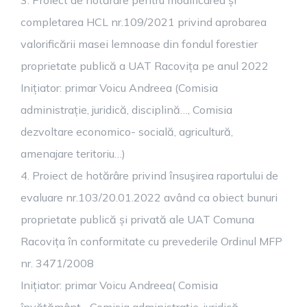
3. Proiect de hotărâre pentru modificarea și
completarea HCL nr.109/2021 privind aprobarea
valorificării masei lemnoase din fondul forestier
proprietate publică a UAT Racovița pe anul 2022
Inițiator: primar Voicu Andreea (Comisia
administrație, juridică, disciplină…, Comisia
dezvoltare economico- socială, agricultură,
amenajare teritoriu…)
4. Proiect de hotărâre privind însuşirea raportului de
evaluare nr.103/20.01.2022 având ca obiect bunuri
proprietate publică și privată ale UAT Comuna
Racovița în conformitate cu prevederile Ordinul MFP
nr. 3471/2008
Inițiator: primar Voicu Andreea( Comisia