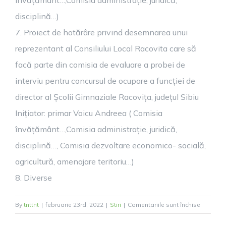
învățământ…,Comisia administrație, juridică,
disciplină…)
7. Proiect de hotărâre privind desemnarea unui
reprezentant al Consiliului Local Racovita care să
facă parte din comisia de evaluare a probei de
interviu pentru concursul de ocupare a funcției de
director al Școlii Gimnaziale Racovița, județul Sibiu
Inițiator: primar Voicu Andreea ( Comisia
învățământ…,Comisia administrație, juridică,
disciplină…, Comisia dezvoltare economico- socială,
agricultură, amenajare teritoriu…)
8. Diverse
pentru
By
tnttnt
|
februarie 23rd, 2022
|
Stiri
|
Comentariile sunt închise
Ședința