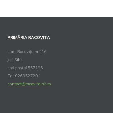
ordinară
a
Consiliul
Local
Racovița
online
PRIMĂRIA RACOVITA
prin
videocon
com. Racoviţa nr.416
jud. Sibiu
cod poştal 557195
Tel: 0269527201
contact@racovita-sb.ro