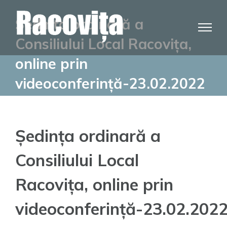
Skip
Ședința ordinară a
to
content
Consiliului Local Racovița,
online prin
videoconferință-23.02.2022
Ședința ordinară a
Consiliului Local
Racovița, online prin
videoconferință-23.02.202