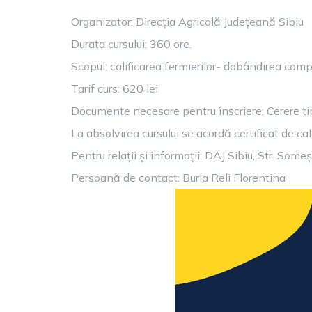
Organizator: Direcția Agricolă Județeană Sibiu
Durata cursului: 360 ore.
Scopul: calificarea fermierilor- dobândirea c
Tarif curs: 620 lei
Documente necesare pentru înscriere: Cerere tip, B
La absolvirea cursului se acordă certificat de cali
Pentru relații și informații: DAJ Sibiu, Str. Som
Persoană de contact: Burla Reli Florentina