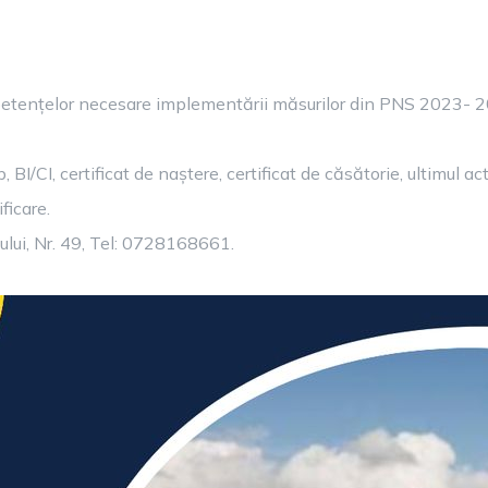
ompetențelor necesare implementării măsurilor din PNS 2023- 
I/CI, certificat de naștere, certificat de căsătorie, ultimul act
ficare.
eșului, Nr. 49, Tel: 0728168661.