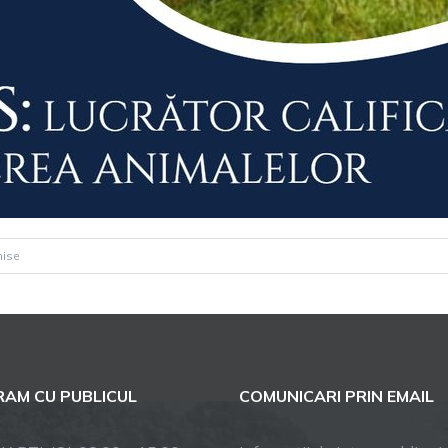
pentru
hise
Se
fac
înscrieri
la
cursul:
AM CU PUBLICUL
COMUNICARI PRIN EMAIL
LUCRĂTOR
CALIFICAT
ÎN