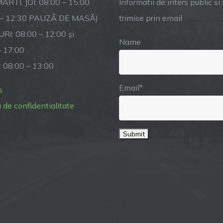
ARTI, JOI: 08:00 – 15:00
Informatii de inters public si s
CREȘTEREA
 – 12:30 PAUZĂ DE MASĂ)
trimise prin email
ANIMALELOR
RI: 08:00 – 12:00 și
Name
– 17:00
: 08:00 – 13:00
Email*
s
a de confidentialitate