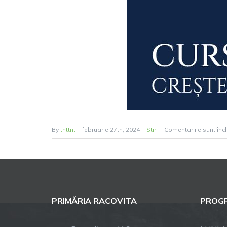
By
tnttnt
|
februarie 27th, 2024
|
Stiri
|
Comentariile sunt înc
PRIMĂRIA RACOVITA
PROGR