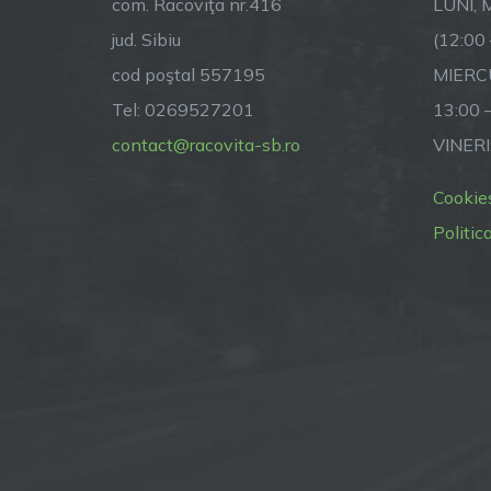
com. Racoviţa nr.416
LUNI, M
jud. Sibiu
(12:00
cod poştal 557195
MIERCU
Tel: 0269527201
13:00 
contact@racovita-sb.ro
VINERI
Cookie
Politic