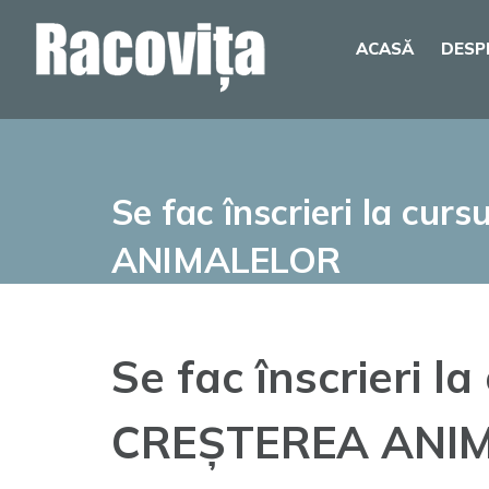
Skip
ACASĂ
DESP
to
content
Se fac înscrieri la c
ANIMALELOR
Se fac înscrieri 
CREȘTEREA ANI