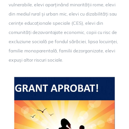
vulnerabile, elevi aparținând minorității rome, elevi
din mediul rural și urban mic, elevi cu dizabilități sau
cerințe educaționale speciale (CES), elevi din
comunități dezavantajate economic, copii cu risc de
excluziune socială pe fondul sărăciei, lipsa locuinței,
familie monoparentală, familii dezorganizate, elevi
expuși altor riscuri sociale.