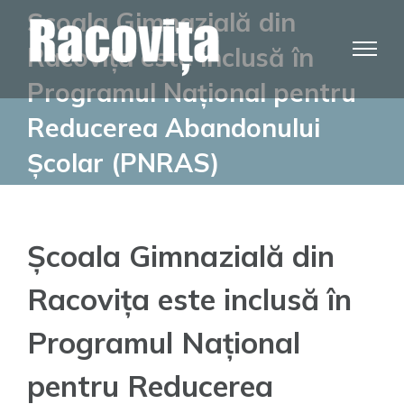
Skip
Școala Gimnazială din
to
Racovița este inclusă în
content
Programul Național pentru
Reducerea Abandonului
Școlar (PNRAS)
Școala Gimnazială din
Racovița este inclusă în
Programul Național
pentru Reducerea