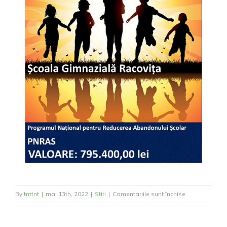
pentru
By
tnttnt
|
mai 13th, 2022
|
Stiri
|
Comentariile sunt închise
Școala
Gimnazială