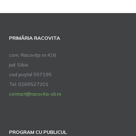
din
Racovița
este
inclusă
în
PRIMĂRIA RACOVITA
Programul
Național
pentru
com. Racoviţa nr.416
Reducerea
jud. Sibiu
Abandonului
cod poştal 557195
Școlar
(PNRAS)
Tel: 0269527201
contact@racovita-sb.ro
PROGRAM CU PUBLICUL