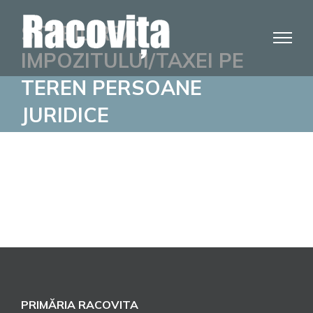
Skip
STABILIREA
to
content
IMPOZITULUI/TAXEI PE
TEREN PERSOANE
JURIDICE
PRIMĂRIA RACOVITA