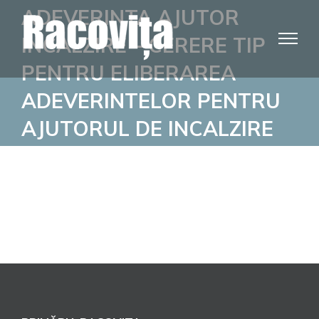
Skip
ADEVERINTA AJUTOR
to
INCALZIRE – CERERE TIP
content
PENTRU ELIBERAREA
ADEVERINTELOR PENTRU
AJUTORUL DE INCALZIRE