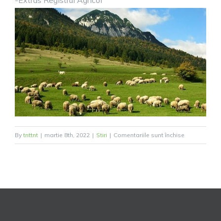
-Extras Registrul Agricol
pentru
By
tnttnt
|
martie 8th, 2022
|
Stiri
|
Comentariile sunt închise
ANUNȚ
PUBLIC
–
ÎNCHIRIERE
PĂȘUNI